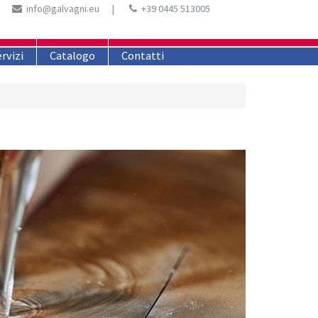
info@galvagni.eu
|
+39 0445 513005
rvizi
Catalogo
Contatti