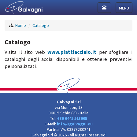
Toggle
navigation
Toggle
navigat
Home
Catalogo
Catalogo
Visita il sito web
www.piattiacciaio.it
per sfogliare i
cataloghi degli acciai disponibili e ottenere preventivi
personalizzati.
Galvagni Srl
via Monicon, 13
36015 Schio (VI) - Italia
Tel.
+39 0445 513005
E-Mail:
info@galvagni.eu
Partita IVA: 03878280241
Galvagni Srl © 2026 - All Rights Reserved